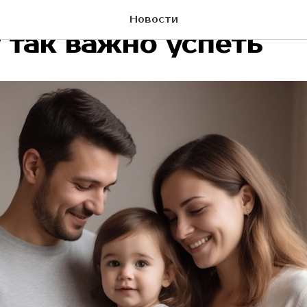
ая ипотека в Ильинк
Новости
 так важно успеть