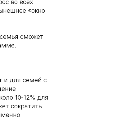
рос во всех
нынешнее «окно
 семья сможет
амме.
т и для семей с
дение
коло 10-12% для
жет сократить
 именно