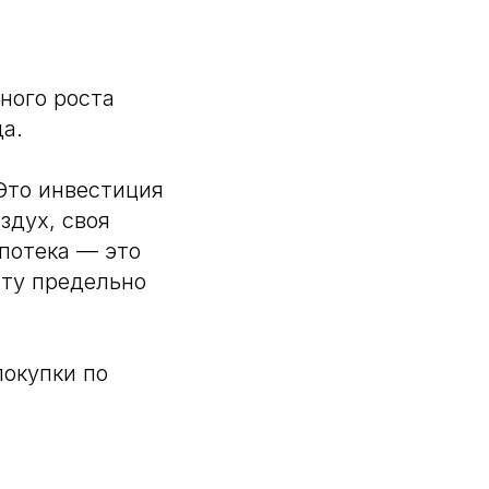
ного роста
а.
Это инвестиция
здух, своя
потека — это
чту предельно
покупки по