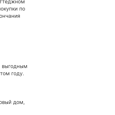
оттеджном
покупки по
кончания
м выгодным
этом году.
товый дом,