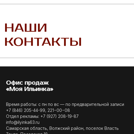
Офис продаж
«Моя Ильинка»
Время работы: с пн по вс — по предварительной записи
+7 (846) 205-44-99
,
221−00−08
Отдел рекламы:
+7 (927) 208-19-87
info@ilyinka63.ru
Самарская область, Волжский район, поселок Власть