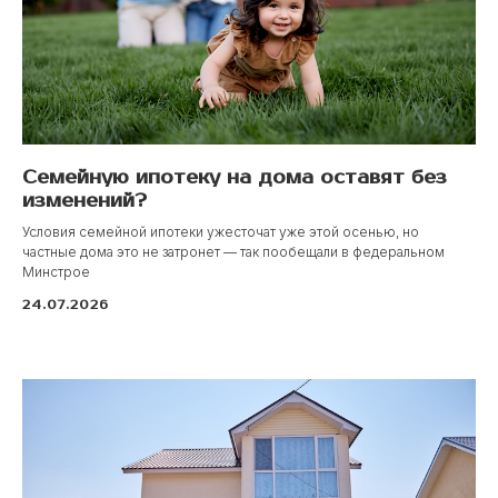
Семейную ипотеку на дома оставят без
Приглашаем вас посетить коттеджный
изменений?
посёлок «Моя Ильинка» и собственными
Условия семейной ипотеки ужесточат уже этой осенью, но
глазами оценить все преимущества наших
частные дома это не затронет — так пообещали в федеральном
современных домов и комфортной жизни
Минстрое
в этом уникальном уголке природы.
Прогуляйтесь по живописным улицам,
24.07.2026
загляните внутрь готовых коттеджей
и ощутите атмосферу уюта и спокойствия.
Мы уверены, что ваше сердце останется
здесь!
Забронировать экскурсию