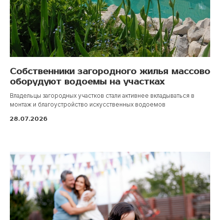
ЭКСКУРСИЯ В
ПОСЁЛОК
«МОЯ ИЛЬИНКА»
Собственники загородного жилья массово
оборудуют водоемы на участках
Лучше один раз увидеть,
Владельцы загородных участков стали активнее вкладываться в
чем сто раз услышать!
монтаж и благоустройство искусственных водоемов
28.07.2026