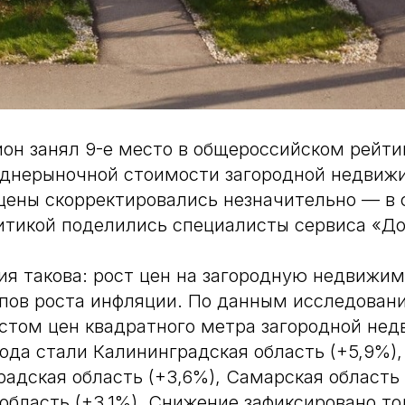
он занял 9-е место в общероссийском рейти
днерыночной стоимости загородной недвижи
цены скорректировались незначительно — в 
итикой поделились специалисты сервиса «Д
я такова: рост цен на загородную недвижим
ов роста инфляции. По данным исследовани
том цен квадратного метра загородной нед
ода стали Калининградская область (+5,9%)
радская область (+3,6%), Самарская область 
область (+3,1%). Снижение зафиксировано то