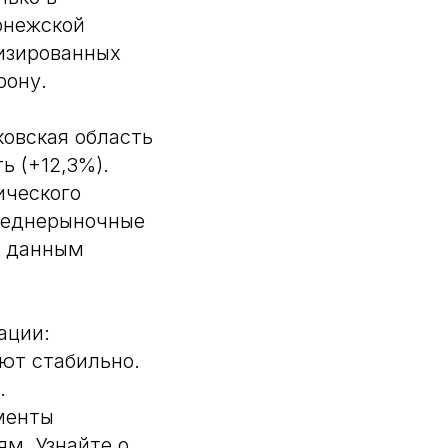
ронежской
лизированных
рону.
овская область
ь (+12,3%).
ического
среднерыночные
о данным
ации:
ют стабильно.
.
менты
м. Узнайте о