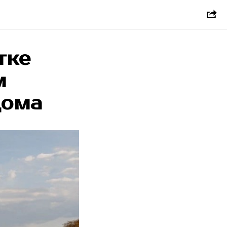
тке
м
дома