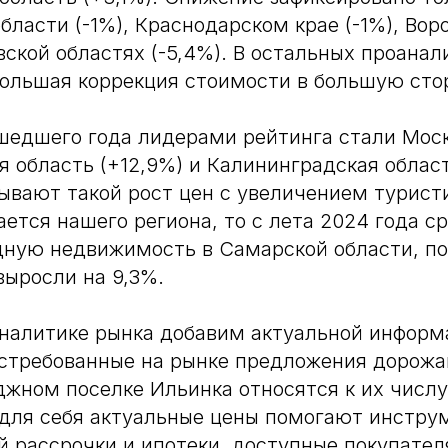
бласти (-1%), Краснодарском крае (-1%), Во
овской областях (-5,4%). В остальных проана
ольшая коррекция стоимости в большую сто
шедшего года лидерами рейтинга стали Моск
я область (+12,9%) и Калининградская област
ывают такой рост цен с увеличением турист
сается нашего региона, то с лета 2024 года 
дную недвижимость в Самарской области, п
выросли на 9,3%.
налитике рынка добавим актуальной информ
стребованные на рынке предложения дорожа
джном поселке Ильинка относятся к их числу
 для себя актуальные цены помогают инстру
 рассрочки и ипотеки, доступные покупателя