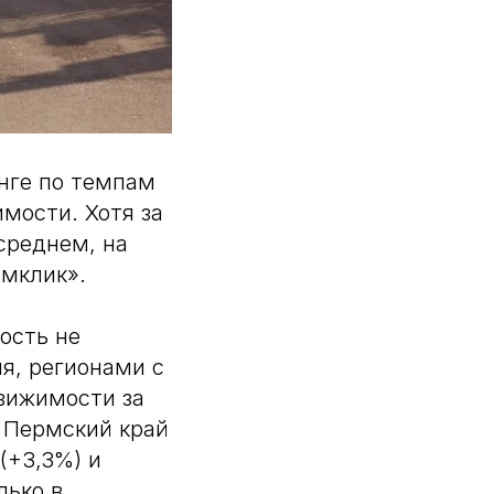
нге по темпам
мости. Хотя за
среднем, на
омклик».
ость не
я, регионами с
вижимости за
, Пермский край
(+3,3%) и
лько в