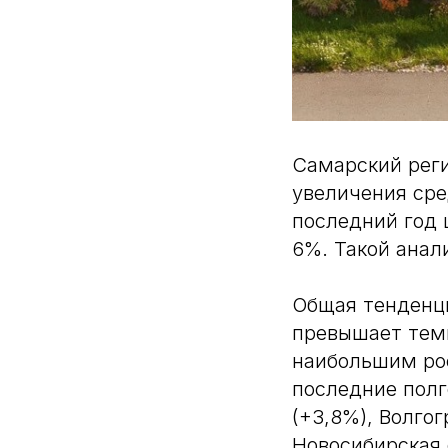
Самарский реги
увеличения сре
последний год 
6%. Такой анал
Общая тенденци
превышает темп
наибольшим рос
последние полг
(+3,8%), Волгог
Новосибирская 