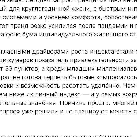
на зиму. Сегодня запрос принципиально ино
ый для круглогодичной жизни, с быстрым ин
 системами и уровнем комфорта, сопостави
тот тренд резко усилился после пандемии и
на фоне бума индивидуального жилищного ст
 главными драйверами роста индекса стали
ди зумеров показатель привлекательности з
т 83 пунктов, а среди младших миллениалов
орая не готова терпеть бытовые компромиссы
овки и возможность работать удалённо. Чем
ем ниже их личный индекс — и у самых возр
ательные значения. Причина проста: многи
вопрос» уже решили и не планируют менять