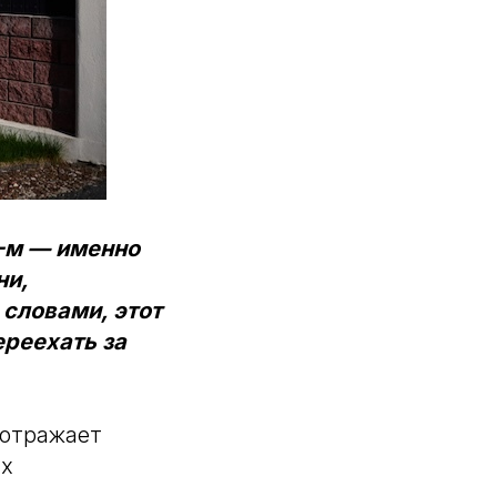
6-м — именно
ни,
словами, этот
ереехать за
 отражает
ых