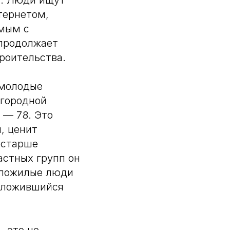
й. Люди ищут
тернетом,
мым с
 продолжает
роительства.
 молодые
агородной
 — 78. Это
, ценит
 старше
астных групп он
е пожилые люди
 сложившийся