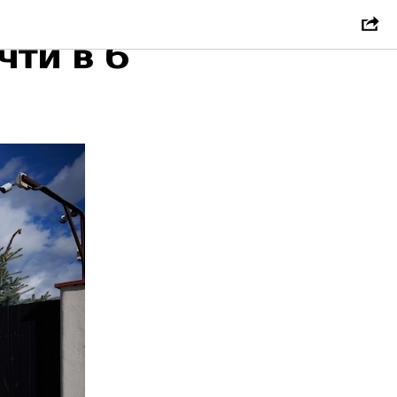
льности
чти в 6