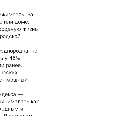
ижимость. За
е или доме,
городную жизнь
ородской
еоднородна: по
ть у 45%
ми ранее.
ических
ает мощный
индекса —
ринималась как
ыходным и