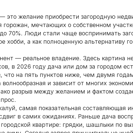
— это желание приобрести загородную недв
я горожан, мечтающих о собственном участк
 до 70%. Люди стали чаще воспринимать за
ное хобби, а как полноценную альтернативу г
нент — реальное владение. Здесь картина н
ов, в 2026 году дача или дом за городом ес
, что на пять пунктов ниже, чем двумя года
 волнообразная и зависит от многих эконом
нако разрыв между желанием и фактом созд
прос.
ожалуй, самая показательная составляющая 
сдвиг в самих ожиданиях. Раньше дача восп
 городской квартире: грядки, шашлыки по в