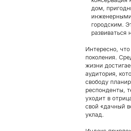
консервация 
дом, пригодн
инженерными
городским. Э
развиваться 
Интересно, что
поколения. Сре
жизни достигае
аудитория, кот
свободу планир
респонденты, т
уходит в отриц
свой «дачный 
уклад.