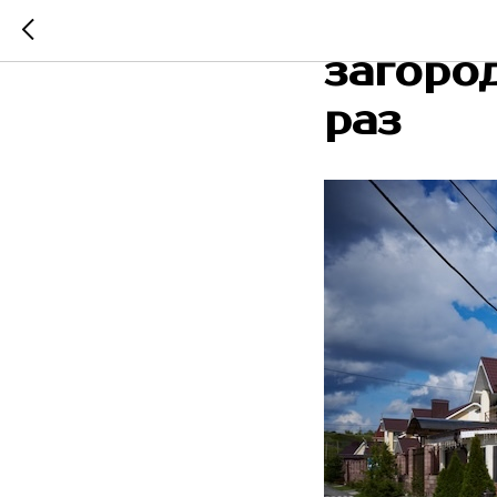
За 7 л
загоро
раз