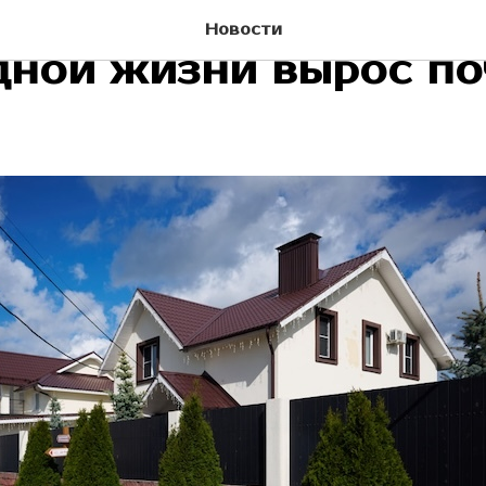
ет индекс привлекате
Новости
дной жизни вырос по