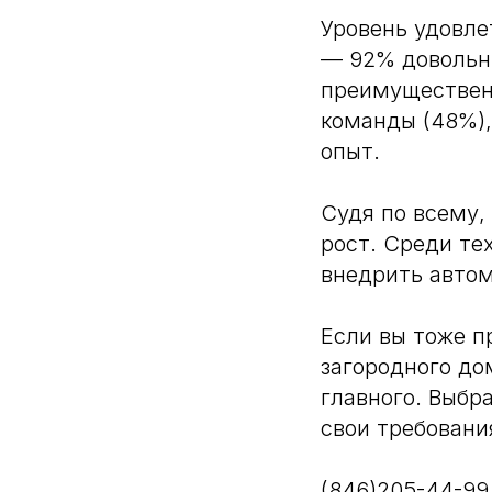
Уровень удовле
— 92% довольны
преимуществен
команды (48%),
опыт.
Судя по всему,
рост. Среди те
внедрить авто
Если вы тоже п
загородного до
главного. Выбр
свои требовани
(846)205-44-99