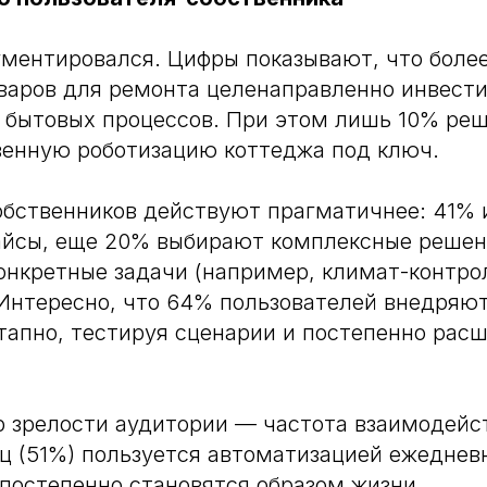
гментировался. Цифры показывают, что боле
варов для ремонта целенаправленно инвест
 бытовых процессов. При этом лишь 10% ре
венную роботизацию коттеджа под ключ.
обственников действуют прагматичнее: 41%
айсы, еще 20% выбирают комплексные решен
нкретные задачи (например, климат-контро
 Интересно, что 64% пользователей внедряю
тапно, тестируя сценарии и постепенно рас
 зрелости аудитории — частота взаимодейс
ц (51%) пользуется автоматизацией ежеднев
постепенно становятся образом жизни.