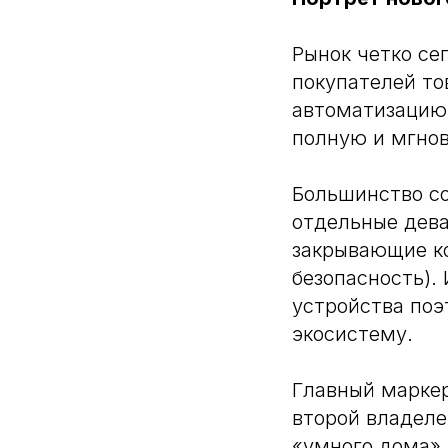
Рынок четко се
покупателей то
автоматизацию
полную и мгно
Большинство с
отдельные дев
закрывающие ко
безопасность).
устройства поэ
экосистему.
Главный маркер
второй владеле
«умного дома» 