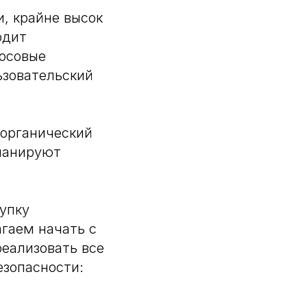
и, крайне высок
одит
осовые
ьзовательский
 органический
планируют
купку
гаем начать с
реализовать все
езопасности: