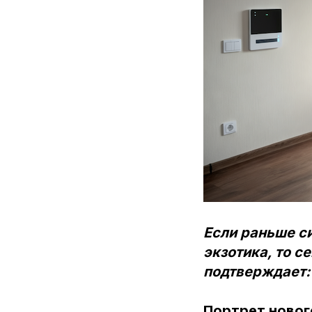
Если раньше с
экзотика, то с
подтверждает:
Портрет новог