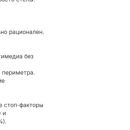
но рационален.
тимедиа без
ь периметра.
ие
е стоп-факторы
 и
%).