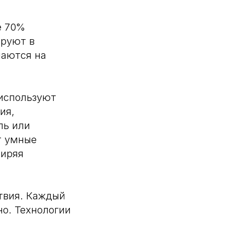
е 70%
ируют в
шаются на
 используют
ия,
ль или
т умные
ширяя
твия. Каждый
но. Технологии