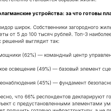
флагманские устройства: за что готовы пл
идор широк. Собственники загородного жил
еты от 5 до 100 тысяч рублей. Топ-3 наиболе
 решений выглядит так:
омощники (62%) — командный центр управлен
кое освещение (49%) — базовый элемент сце
деонаблюдения (45%) — фундамент безопасн
есно, что 66% респондентов декларируют г
бъект с предустановленными элементами ум
ет получить готовую инфраструктуру, а не п