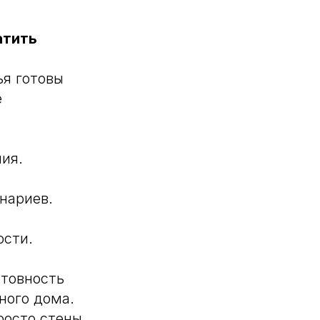
атить
ья готовы
е
ия.
нариев.
ости.
отовность
ного дома.
росто стены.