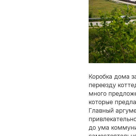
Коробка дома з
переезду котте
много предложе
которые предла
Главный аргуме
привлекательно
до ума коммуни