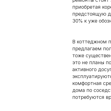
ремонты стоят 
приобретая кор
предстоящую д
30% к уже обоз
В коттеджном п
предлагаем пол
тоже существен
это не планы п
активного досу
эксплуатируютс
комфортная сре
дома по соседс
потребуются в