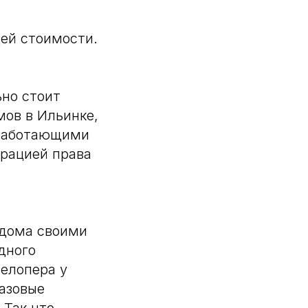
щей стоимости.
ьно стоит
мов в Ильинке,
 работающими
трацией права
 дома своими
дного
елопера у
Разовые