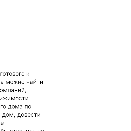
готового к
на можно найти
компаний,
вижимости.
го дома по
ь дом, довести
же