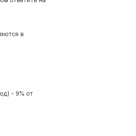
бы ответить на
ляются в
од) - 9% от