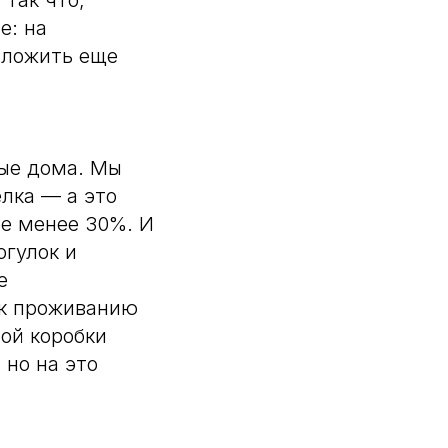
Так что,
е: на
аложить еще
вые дома. Мы
лка — а это
не менее 30%. И
огулок и
е
 к проживанию
ой коробки
 но на это