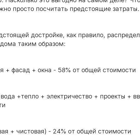
. Насколько это выгодно на самом деле? Что
ужно просто посчитать предстоящие затраты.
дстоящей достройке, как правило, распреде
дома таким образом:
ля + фасад + окна - 58% от общей стоимости
вода +тепло + электричество + проекты + вв
ти
вая + чистовая) - 24% от общей стоимости