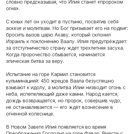
словно предсказывая, что Илия станет «пророком
огня».
С юных лет он уходит в пустыню, посвятив себя
аскезе и молитвам. Но Бог призывает его на подвиг:
бросить вызов царю Ахаву, который склонил
Израиль к поклонению Ваалу. Илия предупреждает:
за отступничество страну ждёт трёхлетняя засуха.
Когда пророчество сбывается, начинается
эпическая битва за веру.
Испытание на горе Кармил становится
кульминацией: 450 жрецов Ваала безуспешно
взывают к идолу, а молитва Илии низводит огонь с
неба, испепеляющий даже камни. Народ кается,
дождь возвращается, но пророк, совершив чудо,
не останавливается — его ждёт вознесение в
огненной колеснице.
В Новом Завете Илия появляется во время
Преображения Господня на горе Фавор. Вместе с