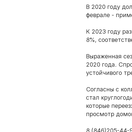
В 2020 году до
феврале - при
К 2023 году ра
8%, соответств
Выраженная сез
2020 года. Спр
устойчивого тр
Согласны с кол
стал круглогод
которые переез
просмотр домов
8 (846)205-44-