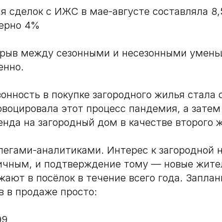
ля сделок с ИЖС в мае-августе составляла 8,
мерно 4%
зрыв между сезонными и несезонными умень
енно.⠀
онность в покупке загородного жилья стала 
овоцировала этот процесс пандемия, а зате
енда на загородный дом в качестве второго 
легами-аналитиками. Интерес к загородной
ичным, и подтверждение тому — новые жите
жают в посёлок в течение всего года. Запла
 в продаже просто:
99