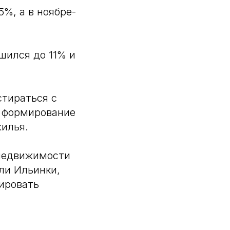
5%, а в ноябре-
шился до 11% и
стираться с
м формирование
жилья.
 недвижимости
ли Ильинки,
нировать