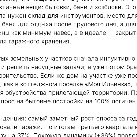
актичные вещи: бытовки, бани и хозблоки. Эт
ла нужен склад для инструментов, место для
 баня для отдыха после трудового дня, а дл
ны как минимум навес, а в идеале — закрыт
ля гаражного хранения.
ых земельных участков сначала интуитивно
 и решить насущные задачи, а уже потом бра
роительство. Если же дом на участке уже по
, как в коттеджном поселке «Моя Ильинка», 
я обустройства прилегающей территории. По
спрос на бытовые постройки на 100% логичен
денция: самый заметный рост спроса за год
вали гаражи. По итогам третьего квартала 
азу на 37%. Похожую динамику (+36%) прод