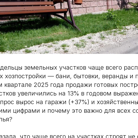
адельцы земельных участков чаще всего расп
х хозпостройки — бани, бытовки, веранды и 
м квартале 2025 года продажи готовых постр
стков увеличились на 13% в годовом выраже
спрос вырос на гаражи (+37%) и хозяйственны
тими цифрами и почему это важно для всех с
лья?
азала, что чаще всего на участках строят не