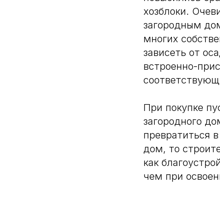
хозблоки. Очев
загородным дом
многих собстве
зависеть от ос
встроенно-при
соответствующ
При покупке пу
загородного до
превратиться в
дом, то строит
как благоустро
чем при освоен