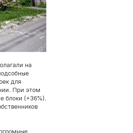
олагали на
подсобные
оек для
нии. При этом
е блоки (+36%).
обственников
 огромные