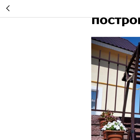
Спрос 
постро