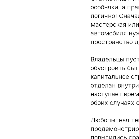
особняки, а пр
логично! Снача
мастерская или
автомобиля нуж
пространство д
Владельцы пуст
обустроить быт
капитальное ст
отделан внутри
наступает врем
обоих случаях 
Любопытная тен
продемонстриро
повысились ср