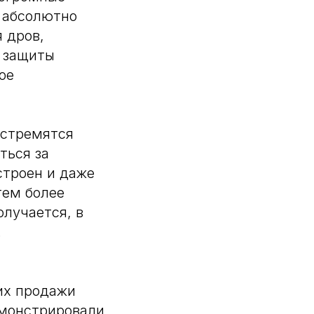
о абсолютно
 дров,
я защиты
ое
 стремятся
ться за
строен и даже
тем более
лучается, в
.
их продажи
емонстрировали