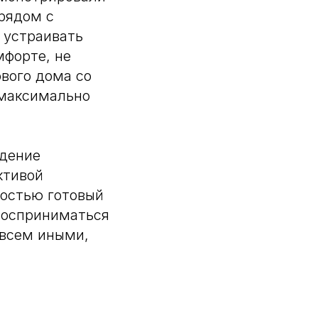
 рядом с
 устраивать
мфорте, не
ового дома со
 максимально
едение
ктивой
ностью готовый
 восприниматься
овсем иными,