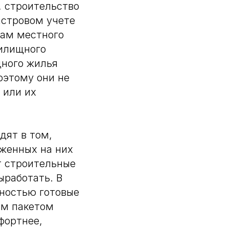
, строительство
астровом учете
нам местного
жилищного
дного жилья
оэтому они не
 или их
дят в том,
оженных на них
т строительные
ыработать. В
ностью готовые
ым пакетом
фортнее,