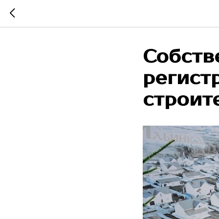
Собств
регист
строит