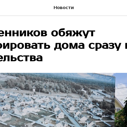
Новости
енников обяжут
рировать дома сразу 
ельства