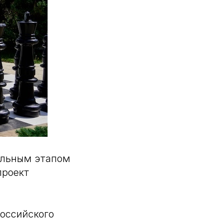
ельным этапом
проект
российского