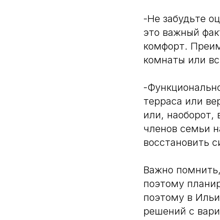
-Не забудьте о
это важный фак
комфорт. Преи
комнаты или в
-Функциональн
терраса или ве
или, наоборот,
членов семьи н
восстановить с
Важно помнить,
поэтому планир
поэтому в Иль
решений с вари