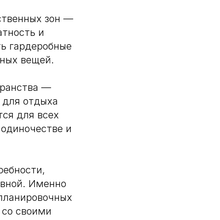
ственных зон —
атность и
ь гардеробные
чных вещей.⠀
транства —
 для отдыха
тся для всех
 одиночестве и
ребности,
ивной. Именно
 планировочных
 со своими