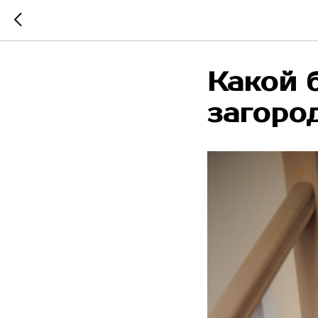
Какой 
загоро