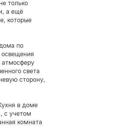
не только
и, а ещё
е, которые
 дома по
о освещения
ю атмосферу
енного света
еневую сторону,
Кухня в доме
, с учетом
анная комната