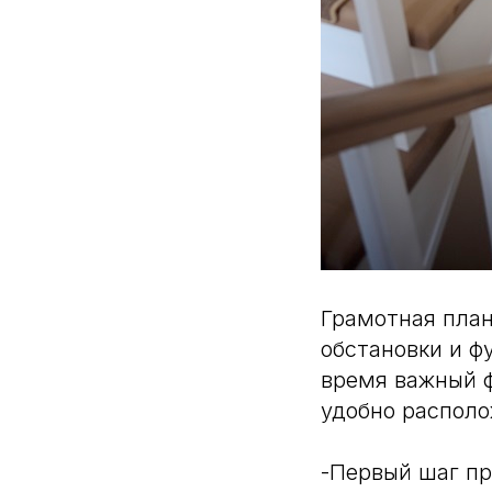
Грамотная пла
обстановки и ф
время важный ф
удобно располо
-Первый шаг п