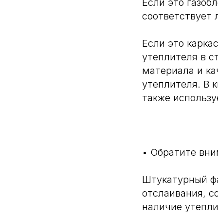
Если это газоб
соответствует 
Если это карка
утеплителя в с
материала и ка
утеплителя. В 
также использ
⠀
• Обратите вн
Штукатурный фа
отслаивания, с
наличие утепли