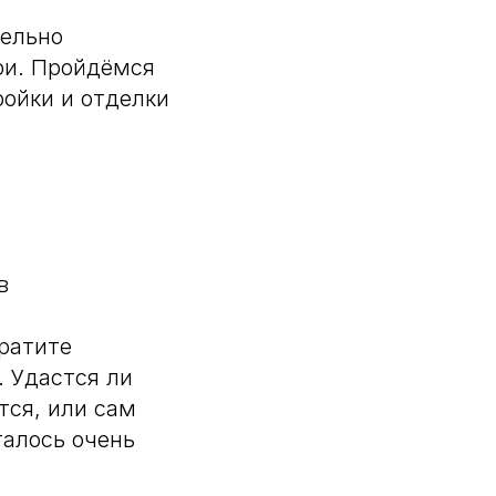
тельно
ри. Пройдёмся
ойки и отделки
в
братите
 Удастся ли
тся, или сам
талось очень