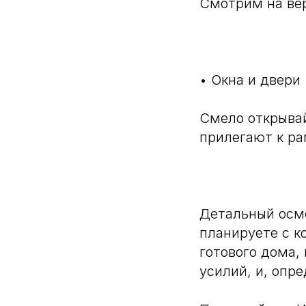
Смотрим на вер
⠀
• Окна и двери
Смело открывай
прилегают к ра
⠀
Детальный осмо
планируете с к
готового дома,
усилий, и, опр