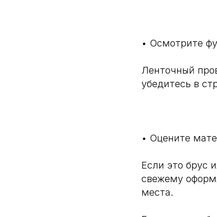
⠀
• Осмотрите ф
Ленточный пров
убедитесь в ст
⠀
• Оцените мате
Если это брус 
свежему оформл
места.