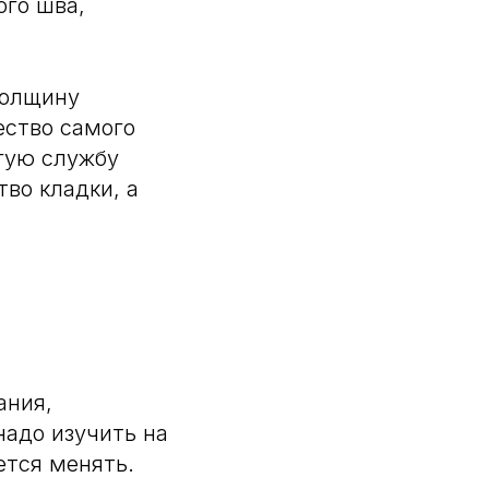
ого шва,
толщину
ество самого
гую службу
во кладки, а
ания,
надо изучить на
ется менять.