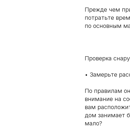
Прежде чем при
потратьте врем
по основным ма
⠀
Проверка снару
• Замерьте рас
По правилам он
внимание на со
вам расположит
дом занимает б
мало?