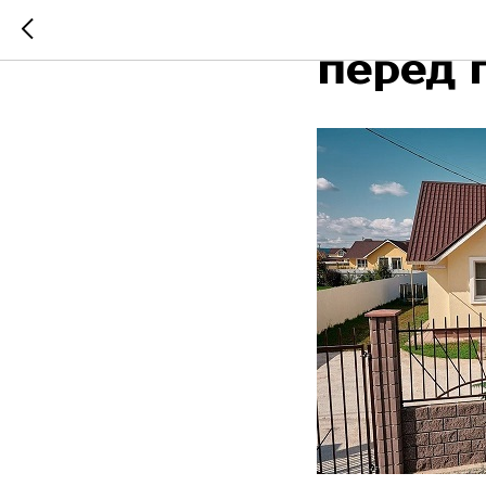
Чек-ли
перед 