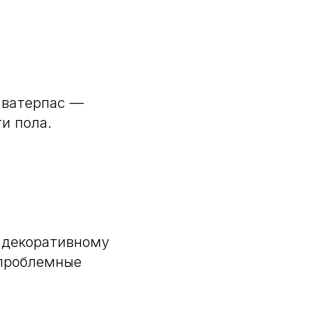
 ватерпас —
и пола.
к декоративному
 проблемные