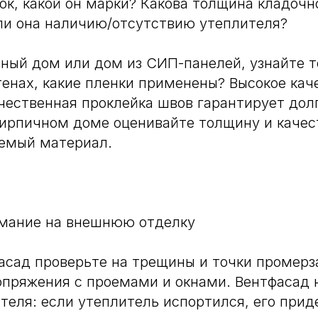
лок, какой он марки? Какова толщина кладочн
ли она наличию/отсутствию утеплителя?
сный дом или дом из СИП-панелей, узнайте 
тенах, какие пленки применены? Высокое кач
чественная проклейка швов гарантирует дол
кирпичном доме оценивайте толщину и качест
уемый материал.
имание на внешнюю отделку
сад проверьте на трещины и точки промерз
опряжения с проемами и окнами. Вентфасад 
теля: если утеплитель испортился, его прид