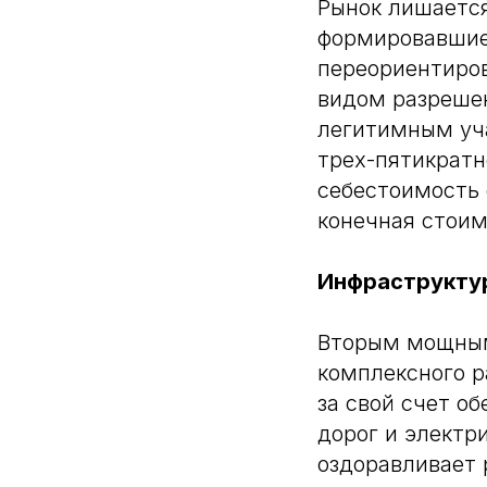
Рынок лишается
формировавшие 
переориентиров
видом разрешен
легитимным уча
трех-пятикратн
себестоимость 
конечная стоим
Инфраструктур
Вторым мощным
комплексного р
за свой счет о
дорог и электр
оздоравливает 