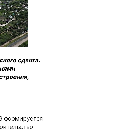
ского сдвига.
тиями
строения,
ФЗ формируется
роительство