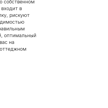
 о собственном
 входит в
пку, рискуют
ходимостью
правильным
й, оптимальный
вас на
коттеджном