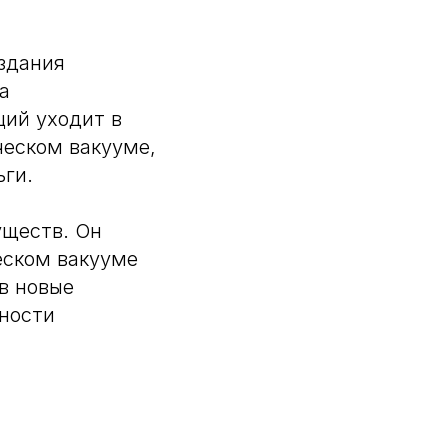
здания
а
ций уходит в
ческом вакууме,
ьги.
уществ. Он
еском вакууме
в новые
ьности