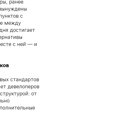
ры, ранее
 вынуждены
пунктов с
не между
дня достигает
тернативы
есте с ней — и
оков
вых стандартов
ает девелоперов
структурой: от
льно
ополнительные