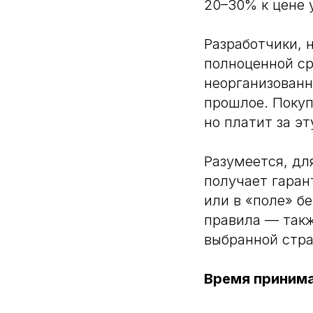
20–30% к цене 
Разработчики,
полноценной ср
неорганизованн
прошлое. Покуп
но платит за э
Разумеется, дл
получает гаран
или в «поле» б
правила — такж
выбранной стра
Время приним