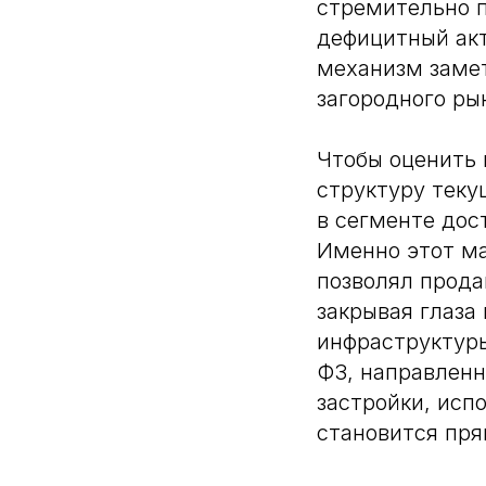
стремительно п
дефицитный акт
механизм замет
загородного ры
Чтобы оценить 
структуру теку
в сегменте дос
Именно этот м
позволял прода
закрывая глаза
инфраструктуры
ФЗ, направленн
застройки, исп
становится пр