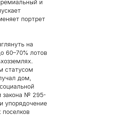
премиальный и
пускает
меняет портрет
зглянуть на
до 60–70% лотов
ьхозземлях.
м статусом
лучал дом,
 социальной
 закона № 295-
 и упорядочение
х поселков