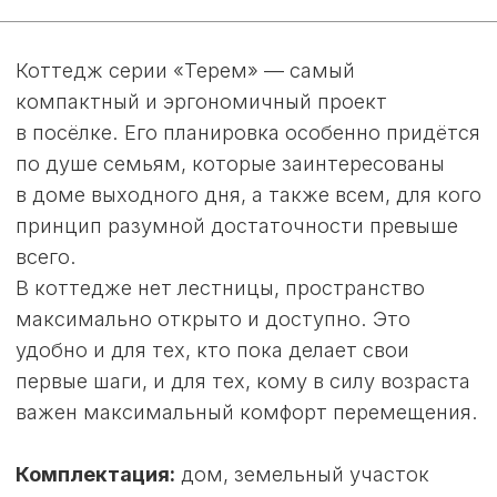
ПРОЕКТА
«ТЕРЕМ»
Ощущение простора, столь важное для жизни
за городом, будет с вами. Потолки высотой
3,8 метра, удобная конфигурация комнат,
современная планировка подарят чувство
свободы и лёгкости. На кухне можно с уютом
и комфортом встречать гостей или
устраивать тёплые семейные посиделки.
А прохладными вечерами вы сможете
собрать близких у камина: для обустройства
каминной зоны все готово.