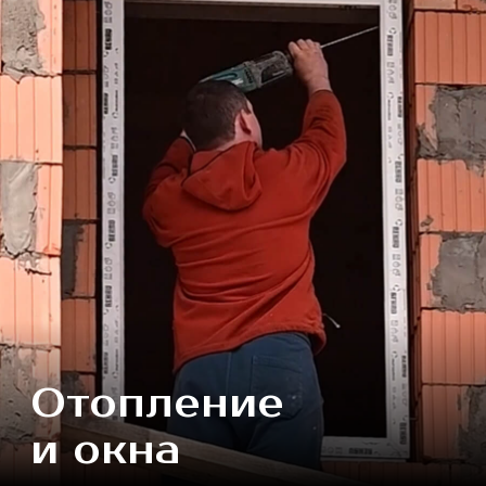
ЭКСКУРСИЯ В
ПОСЁЛОК
«МОЯ ИЛЬИНКА»
Лучше один раз увидеть,
чем сто раз услышать!