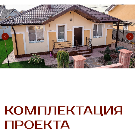
максимально открыто и доступно. Это
удобно и для тех, кто пока делает свои
первые шаги, и для тех, кому в силу возраста
важен максимальный комфорт перемещения.
Комплектация:
дом, земельный участок
с планировкой, фасадный забор, забор
по периметру
Этажи:
одноэтажный дом
Материал стен:
керамические блоки
Земельный участок:
от 5,66 до 7,34 соток
Площадь:
87,4 м²
Варианты отделки:
чистовая отделка с
дизайнерским ремонтом «Дом-prime»/
«Дом премиум-класса», предчистовая,
дымоход под камин
ПЛАНИРОВКА