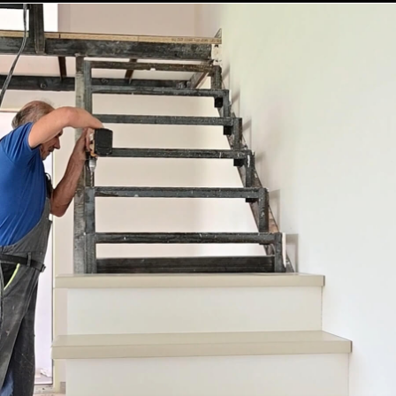
Приглашаем вас посетить коттеджный
посёлок «Моя Ильинка» и собственными
глазами оценить все преимущества наших
современных домов и комфортной жизни
в этом уникальном уголке природы.
Прогуляйтесь по живописным улицам,
загляните внутрь готовых коттеджей
и ощутите атмосферу уюта и спокойствия.
Мы уверены, что ваше сердце останется