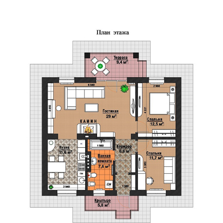
Заявка на расчёт стоимости
ВИДЕООБЗОР
ПРОЕКТА
«ТЕРЕМ»
В этом видеоролике мы представляем вам
готовый коттедж проекта «Терем», который
станет идеальным домом для вашей семьи.
Вы сможете насладиться продуманной
планировкой, современными отделочными
материалами и высокими стандартами
качества.