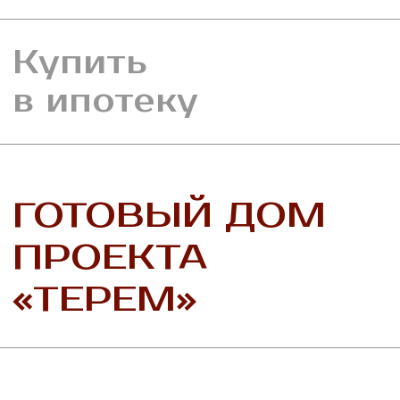
КОМПЛЕКТАЦИЯ
ПРОЕКТА
Коттедж серии «Терем» — самый
компактный и эргономичный проект
в посёлке. Его планировка особенно придётся
по душе семьям, которые заинтересованы
в доме выходного дня, а также всем, для кого
принцип разумной достаточности превыше
всего.
В коттедже нет лестницы, пространство