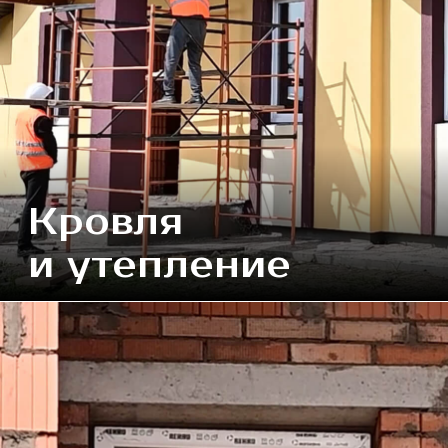
Высокое качество строительства, эстетичный
внешний вид, шумоизоляция
и теплоизоляция, долговечные окна,
отопление с тёплыми полами,
индивидуальные лестницы и высокие
двери — всё это создаёт комфортное
и гармоничное пространство. Наши дома
соответствуют высоким экологическим
стандартам. Присоединяйтесь к нам
и убедитесь, что «Моя Ильинка» — это
место, где хочется жить и создавать
воспоминания.