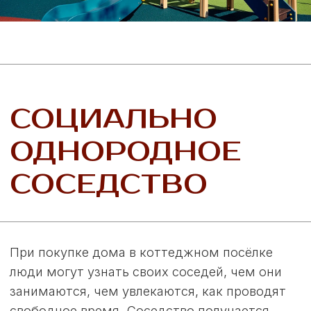
УДОБНОЕ
РАСПОЛОЖЕНИЕ
«Моя Ильинка» находится всего в 10 минутах
езды от черты города Самары и в 50 минутах
до Центрального Автовокзала. Это позволяет
легко добираться до работы, учебных
заведений и развлекательных центров,
сохраняя уют и комфорт проживания в
экологически чистом районе.