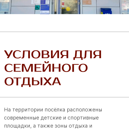
ЭКСКУРСИЯ В
ПОСЁЛОК
«МОЯ ИЛЬИНКА»
Лучше один раз увидеть,
чем сто раз услышать!