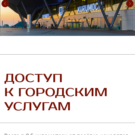
УНИКАЛЬНОЕ
ПРИРОДНОЕ
ОКРУЖЕНИЕ
«Моя Ильинка» расположена на берегу
величественной Волги, в окружении
живописных Жигулевских гор, реликтового
соснового леса и Мастрюковских озёр. Здесь
вы сможете наслаждаться спокойствием и
красотой природы, прогуливаясь по берегу
реки или отдыхая у озёр. Зимой покататься
на лыжах по горным маршрутам.