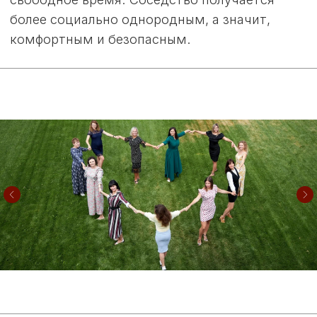
БЛИЗОСТЬ
К АЭРОПОРТУ
Международный аэропорт Самара Курумоч
имени С. П. Королева находится всего в 15
минутах езды от посёлка. Это делает «Мою
Ильинку» идеальным местом для тех, кто
часто путешествует по работе или отдыхает
за границей.