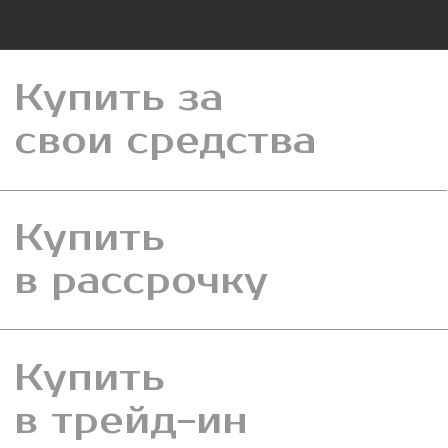
Купить
в трейд-ин
Купить
в ипотеку
ВСЁ ДЛЯ
КОМФОРТНОЙ
ЖИЗНИ
Коттеджный посёлок «Моя Ильинка»
предлагает развитую внутреннюю и внешнюю
инфраструктуру, включающую детские и
спортивные площадки, зоны отдыха и