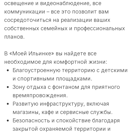
«МОЯ ИЛЬИНКА»:
ВАШ НОВЫЙ
ДОМ В РОССИИ
ЖДЁТ ВАС!
Пришло время вернуться на Родину и начать
новую жизнь в комфорте и безопасности?
Хотите жить в красивом и современном
поселке, окруженном природой и с развитой
инфраструктурой?
Оставьте заявку на нашем сайте или
свяжитесь с нами по телефону и мы поможем
вам осуществить вашу мечту! Мы
организуем для вас онлайн-тур по поселку и
ответим на все ваши вопросы.
Почувствуйте себя как дома! Почувствуйте
«Мою Ильинку».