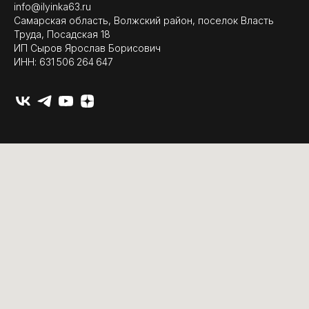
info@ilyinka63.ru
Самарская область, Волжский район, поселок Власть
Труда, Посадская 18
ИП Сыров Ярослав Борисович
ИНН: 631 506 264 647