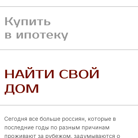
европейский стиль жизни, развитую
инфраструктуру, уникальное природное
окружение и разумную стоимость.
Коттеджный поселок «Моя Ильинка» ждет
вас!
Если вы ищете место, где сможете
почувствовать себя как дома, в окружении
природы и комфорта, но при этом не
отказываться от привычного европейского
уровня жизни, то вам обязательно стоит
обратить внимание на Самарскую область и
наш поселок.
Самарская область – это динамично
развивающийся регион с богатой историей,
культурой и огромным потенциалом.
Близость к двум крупным городам, Самаре и
Тольятти, делает жизнь в поселке «Моя
Ильинка» особенно привлекательной.