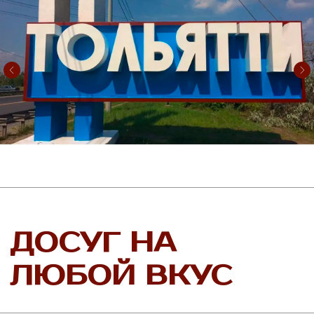
освещение и видеонаблюдение, все
коммуникации – все это позволит вам
сосредоточиться на реализации ваших
собственных семейных и профессиональных
планов.
В «Моей Ильинке» вы найдете все
необходимое для комфортной жизни:
Благоустроенную территорию с детскими
и спортивными площадками.
Зону отдыха с фонтаном для приятного
времяпровождения.
Развитую инфраструктуру, включая
магазины, кафе и сервисные службы.
Безопасность и спокойствие благодаря
закрытой охраняемой территории и
круглосуточному видеонаблюдению.
Дружелюбных и гостеприимных соседей.