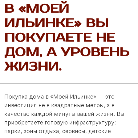
Приглашаем вас посетить коттеджный
посёлок «Моя Ильинка» и собственными
глазами оценить все преимущества наших
современных домов и комфортной жизни
в этом уникальном уголке природы.
Прогуляйтесь по живописным улицам,
загляните внутрь готовых коттеджей
и ощутите атмосферу уюта и спокойствия.
Мы уверены, что ваше сердце останется
здесь!
Забронировать экскурсию