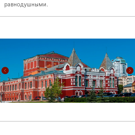
качество каждой минуты вашей жизни. Вы
приобретаете готовую инфраструктуру:
парки, зоны отдыха, сервисы, детские
площадки — всё для комфорта здесь и
сейчас. Вы входите в дружелюбное
сообщество единомышленников, где соседи
становятся друзьями, разделяя ценности
экологии, уважения и приватности. Это
комфорт продуманного пространства и
премиальных решений. Это безопасность
закрытой территории и спокойствие за
близких. «Моя Ильинка» — это место, где
создается ваше идеальное настоящее и
будущее.
Преимущества переезда в «Мою Ильинку»:
Возможность жить в комфортном и
современном доме по доступной цене.
Широкий выбор проектов домов на любой
вкус и бюджет.
Развитая инфраструктура и близость к
крупным городам.
Богатые возможности для работы и