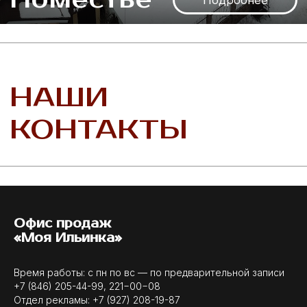
Офис продаж
«Моя Ильинка»
Время работы: с пн по вс — по предварительной записи
+7 (846) 205-44-99
,
221−00−08
Отдел рекламы:
+7 (927) 208-19-87