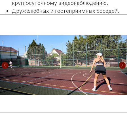
ЭКСКУРСИЯ В
ПОСЁЛОК
«МОЯ ИЛЬИНКА»
Лучше один раз увидеть,
чем сто раз услышать!