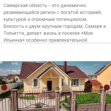
любой сфере. Космическая и авиационная
промышленность, мощный кластер
информационных технологий, нефтегазовые
предприятия, медицинские центры и
отличные ВУЗы! Ваши знания и опыт здесь
всегда будут востребованы и достойно
вознаграждены.
Международный аэропорт «Курумоч»
находится всего в 15 минутах езды от
поселка. Это позволит вам оставаться на
связи с друзьями и родственниками,
живущими за рубежом, и легко
путешествовать по миру.