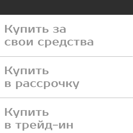
Купить
в трейд-ин
Купить
в ипотеку
НАЙТИ СВОЙ
ДОМ
Сегодня все больше россиян, которые в
последние годы по разным причинам
проживают за рубежом, задумываются о
возвращении на Родину. Мы предлагаем вам
максимально комфортный вариант для
репатриации, позволяющий совместить