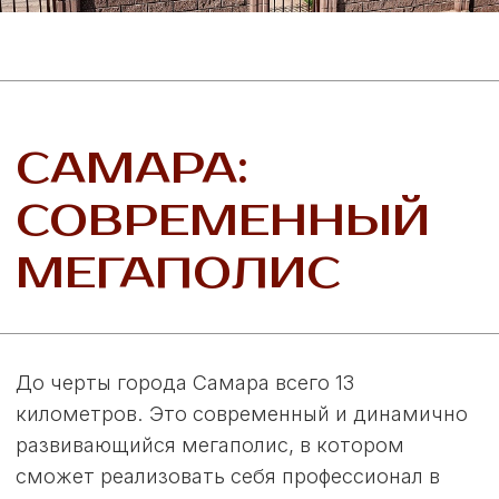
ТОЛЬЯТТИ:
ПРОМЫШЛЕННЫЙ
ЦЕНТР
Всего в 40 минутах езды на автомобиле
находится еще один крупный город -
Тольятти. Он входит в топ-20 по численности
населения. Это мощный центр
автомобильной и химической
промышленности. А в Особой
Экономической Зоне развиваются новейшие
предприятия самого разного профиля. Здесь
также востребованы специалисты различных
направлений. Предприниматели тоже найдут
в Тольятти возможности для эффективной
работы.