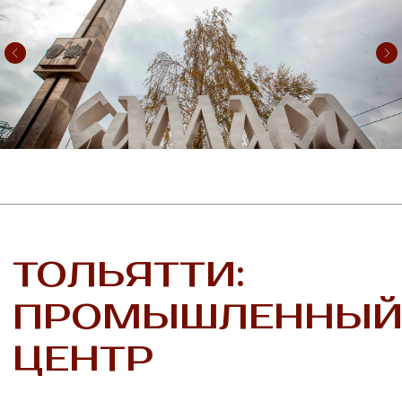
вы найдете как интереснейшие зрелища, так
и занятия.
Любите горнолыжный спорт? К вашим
услугам отличные горы с современным
сервисом. Ваша страсть - футбол? Самара
является домом для одного из старейших
клубов страны - «Крылья Советов». Театры,
кино, музеи, кафе и рестораны – все это
находится на очень высоком уровне и может
соревноваться с европейскими столицами. А
местные природные достопримечательности
(Волга, Жигулевские горы, заповедник
«Самарская Лука») никого не оставят
равнодушными.